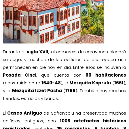
Durante el
siglo XVII
, el comercio de caravanas alcanzó
su auge, y muchos de los edificios de esa época aún
permanecen en pie hoy en día. Entre ellos se incluyen la
Posada Cinci
, que cuenta con
60 habitaciones
(construida entre
1640-48
), la
Mezquita Koprulu
(
1661
),
y la
Mezquita Izzet Pasha
(
1796
). También hay muchas
tiendas, establos y baños.
El
Casco Antiguo
de Safranbolu ha preservado muchos
edificios antiguos, con
1008 artefactos históricos
registrados
, incluidos
25 mezquitas
,
5 tumbas
,
8