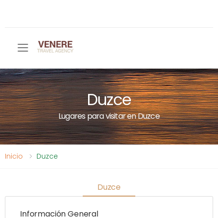
Toggle mobile menu
Duzce
Lugares para visitar en Duzce
Inicio
Duzce
Duzce
Información General