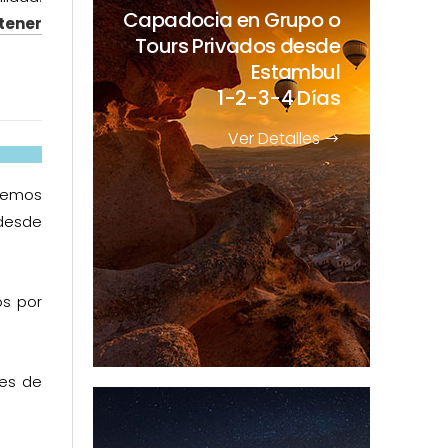
Capadocia en Grupo o
tener
Tours Privados desde
Estambul
1-2-3-4 Días
Ver Detalles
eremos
desde
os por
res de