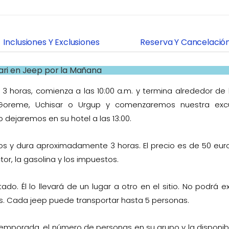
Inclusiones Y Exclusiones
Reserva Y Cancelació
ari en Jeep por la Mañana
3 horas, comienza a las 10:00 a.m. y termina alrededor de l
Goreme, Uchisar o Urgup y comenzaremos nuestra excu
dejaremos en su hotel a las 13:00.
tros y dura aproximadamente 3 horas. El precio es de 50 eur
or, la gasolina y los impuestos.
tado. Él lo llevará de un lugar a otro en el sitio. No podrá ex
s. Cada jeep puede transportar hasta 5 personas.
a temporada, el número de personas en su grupo y la disponibi