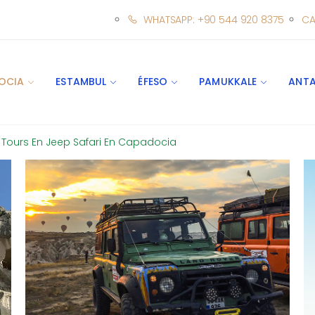
WHATSAPP: +90 544 920 8375
CA
OCIA
ESTAMBUL
ÉFESO
PAMUKKALE
ANTA
Tours En Jeep Safari En Capadocia