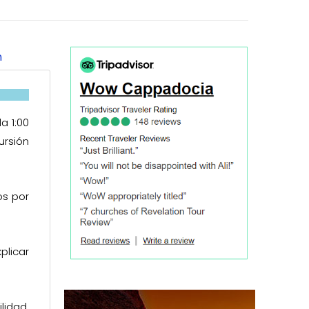
n
a 1:00
rsión
os por
plicar
lidad.