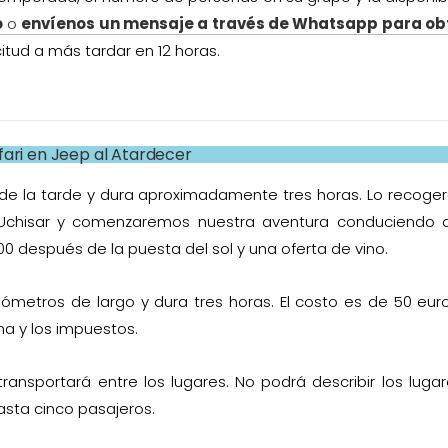
o
o
envíenos un mensaje a través de Whatsapp para ob
tud a más tardar en 12 horas.
fari en Jeep al Atardecer
00 de la tarde y dura aproximadamente tres horas. Lo recog
Uchisar y comenzaremos nuestra aventura conduciendo 
00 después de la puesta del sol y una oferta de vino.
ómetros de largo y dura tres horas. El costo es de 50 eur
na y los impuestos.
 transportará entre los lugares. No podrá describir los luga
sta cinco pasajeros.