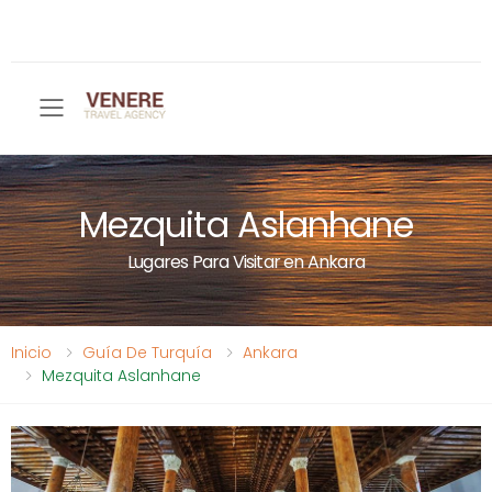
Toggle mobile menu
Mezquita Aslanhane
Lugares Para Visitar en Ankara
Inicio
Guía De Turquía
Ankara
Mezquita Aslanhane