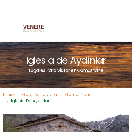
Toggle mobile menu
Iglesia de Aydinlar
Lugares Para Visitar en Gumushane
Inicio
Guía De Turquía
Gumushane
Iglesia De Aydinlar