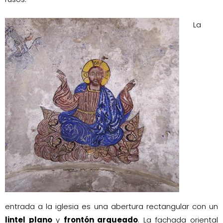
La
entrada a la iglesia es una abertura rectangular con un
lintel plano
y
frontón arqueado
. La fachada oriental