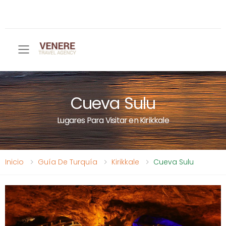
Toggle mobile menu
Cueva Sulu
Lugares Para Visitar en Kirikkale
Inicio
Guía De Turquía
Kirikkale
Cueva Sulu