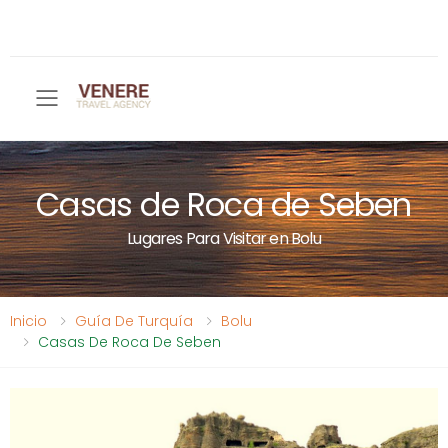
Toggle mobile menu
Casas de Roca de Seben
Lugares Para Visitar en Bolu
Inicio
Guía De Turquía
Bolu
Casas De Roca De Seben