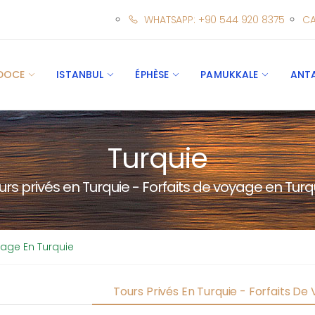
WHATSAPP: +90 544 920 8375
CA
DOCE
ISTANBUL
ÉPHÈSE
PAMUKKALE
ANT
Turquie
urs privés en Turquie - Forfaits de voyage en Turq
yage En Turquie
Tours Privés En Turquie - Forfaits De