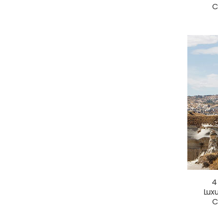
C
4
Lux
C