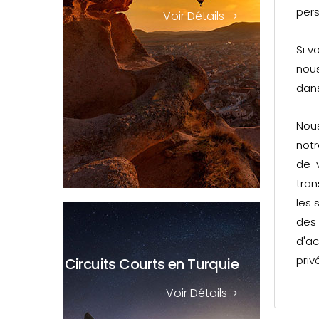
pers
Voir Détails
Si v
nous
dan
Nous
notr
de 
tran
les 
des
d'ac
priv
Circuits Courts
en Turquie
Voir Détails