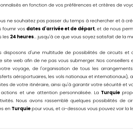
onnalisés en fonction de vos préférences et critères de voy
ous ne souhaitez pas passer du temps à rechercher et à créer 
 fournir vos
dates d'arrivée et de départ
, et de nous perm
s les
24 heures
... jusqu'à ce que vous soyez satisfait de la me
 disposons d'une multitude de possibilités de circuits et
e site web afin de ne pas vous submerger. Nos conseillers
votre voyage, de l'organisation de tous les arrangement
sferts aéroportuaires, les vols nationaux et internationaux), a
sites de votre itinéraire, ainsi qu'à garantir votre sécurité e
 actions et une attention personnalisée. La
Turquie
propo
tivités. Nous avons rassemblé quelques possibilités de c
és en
Turquie
pour vous, et ci-dessous vous pouvez voir la li