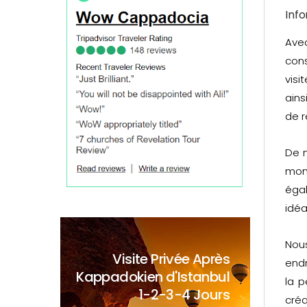
Inf
Avec
cons
visi
ains
de r
De n
mon
éga
idéa
Nou
Visite Privée Après
endr
Kappadokien d'Istanbul
la p
1-2-3-4 Jours
créa