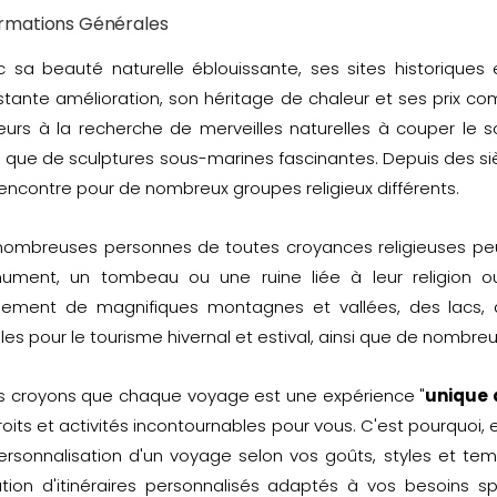
ormations Générales
 sa beauté naturelle éblouissante, ses sites historiques 
tante amélioration, son héritage de chaleur et ses prix com
teurs à la recherche de merveilles naturelles à couper le s
i que de sculptures sous-marines fascinantes. Depuis des siè
encontre pour de nombreux groupes religieux différents.
ombreuses personnes de toutes croyances religieuses peuv
ument, un tombeau ou une ruine liée à leur religion o
lement de magnifiques montagnes et vallées, des lacs, d
les pour le tourisme hivernal et estival, ainsi que de nombreu
s croyons que chaque voyage est une expérience "
unique 
oits et activités incontournables pour vous. C'est pourquoi, 
ersonnalisation d'un voyage selon vos goûts, styles et te
tion d'itinéraires personnalisés adaptés à vos besoins sp