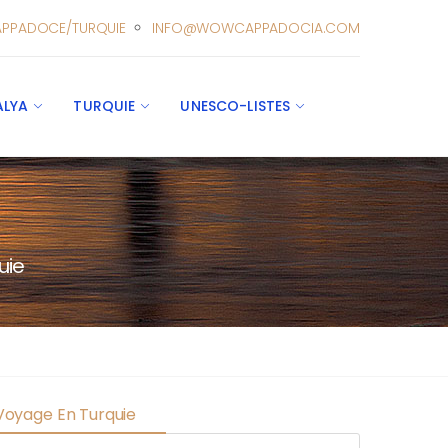
PPADOCE/TURQUIE
INFO@WOWCAPPADOCIA.COM
ALYA
TURQUIE
UNESCO-LISTES
uie
 Voyage En Turquie