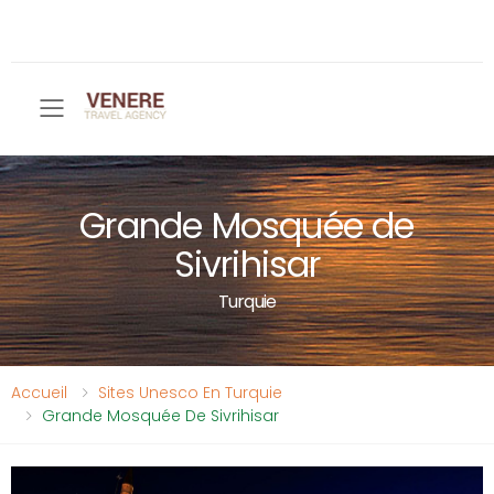
Toggle mobile menu
Grande Mosquée de
Sivrihisar
Turquie
Accueil
Sites Unesco En Turquie
Grande Mosquée De Sivrihisar