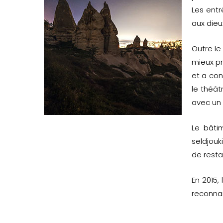
Les entr
aux dieu
Outre le
mieux pr
et a con
le théât
avec un 
Le bâti
seldjouk
de resta
En 2015,
reconnai