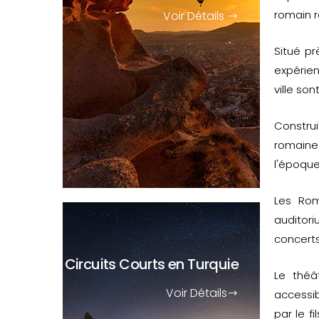
romain 
Voir Détails
Situé pr
expérien
ville son
Constru
romaine
l'époque
Les Rom
auditori
concerts
Circuits Courts
en Turquie
Le théâ
Voir Détails
accessib
par le f