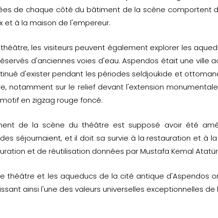
ées de chaque côté du bâtiment de la scène comportent des
x et à la maison de l'empereur.
 théâtre, les visiteurs peuvent également explorer les aque
éservés d'anciennes voies d'eau. Aspendos était une ville 
tinué d'exister pendant les périodes seldjoukide et ottomane
re, notamment sur le relief devant l'extension monumentale
motif en zigzag rouge foncé.
ment de la scène du théâtre est supposé avoir été am
ides séjournaient, et il doit sa survie à la restauration et à l
uration et de réutilisation données par Mustafa Kemal Atatürk 
 le théâtre et les aqueducs de la cité antique d'Aspendos ont
ssant ainsi l'une des valeurs universelles exceptionnelles de l