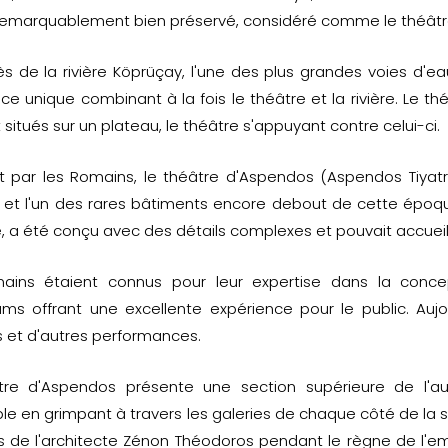
remarquablement bien préservé, considéré comme le théâtr
ès de la rivière Köprüçay, l'une des plus grandes voies d'ea
ce unique combinant à la fois le théâtre et la rivière. Le t
t situés sur un plateau, le théâtre s'appuyant contre celui-ci.
it par les Romains, le théâtre d'Aspendos (Aspendos Tiyat
 et l'un des rares bâtiments encore debout de cette époqu
, a été conçu avec des détails complexes et pouvait accueill
ains étaient connus pour leur expertise dans la conc
ums offrant une excellente expérience pour le public. Aujou
 et d'autres performances.
tre d'Aspendos présente une section supérieure de l'au
le en grimpant à travers les galeries de chaque côté de la 
ils de l'architecte Zénon Théodoros pendant le règne de l'em