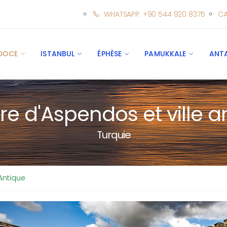
WHATSAPP: +90 544 920 8375
CA
DOCE
ISTANBUL
ÉPHÈSE
PAMUKKALE
ANT
re d'Aspendos et ville a
Turquie
 Antique