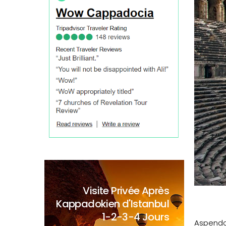
Visite Privée Après
Kappadokien d'Istanbul
1-2-3-4 Jours
Aspendos