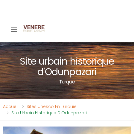
Toggle mobile menu
Site urbain historique
d'Odunpazari
Turquie
Accueil
Sites Unesco En Turquie
Site Urbain Historique D'Odunpazari