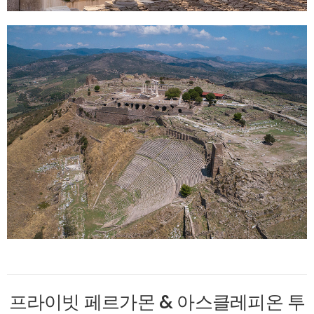
프라이빗 페르가몬 & 아스클레피온 투