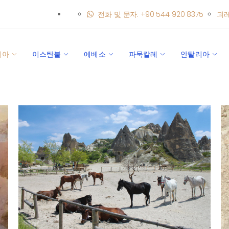
전화 및 문자: +90 544 920 8375
괴
키아
이스탄불
에베소
파묵칼레
안탈리아