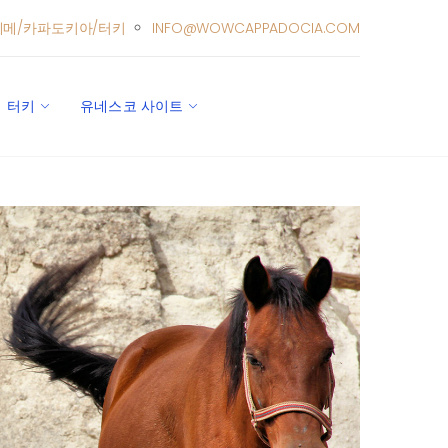
레메/카파도키아/터키
INFO@WOWCAPPADOCIA.COM
터키
유네스코 사이트