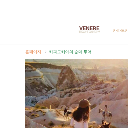
카파도
홈페이지
카파도키아의 승마 투어