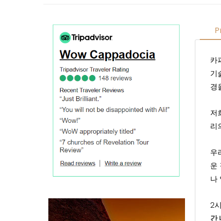
P
카
기
경
저
리
우
운
나
2
간