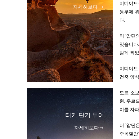
미디야트는
자세히보다
동부에 위
다.
터 '압딘
있습니다.
받게 되었
미디야트
건축 양식
모르 소보
원, 우르
이룰 자파
터키 단기 투어
터 '압딘
자세히보다
주목할만한