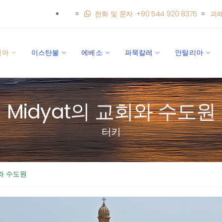
전화 및 문자: +90 544 920 8375
괴
키아
이스탄불
에베소
파묵칼레
안탈리아
Midyat의 교회와 수도원
터키
회와 수도원