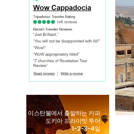
이스탄불에서 출발하는 카파
도키아 프라이빗 투어
1-2-3-4일