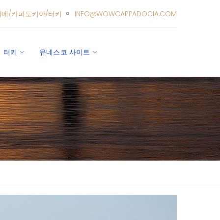
레메/카파도키아/터키
INFO@WOWCAPPADOCIA.COM
터키
유네스코 사이트