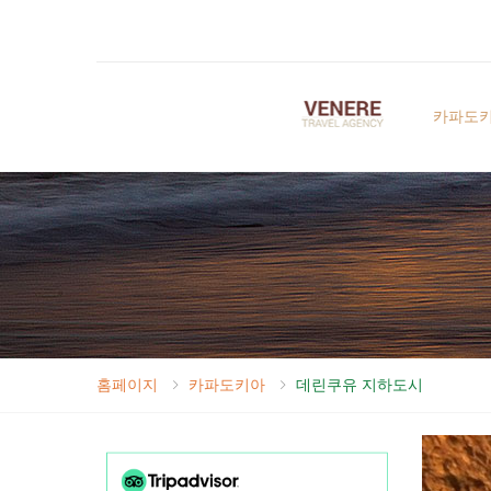
카파도
홈페이지
카파도키아
데린쿠유 지하도시