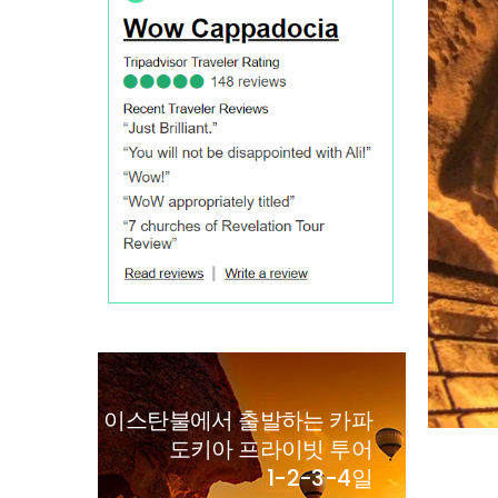
이스탄불에서 출발하는 카파
도키아 프라이빗 투어
1-2-3-4일