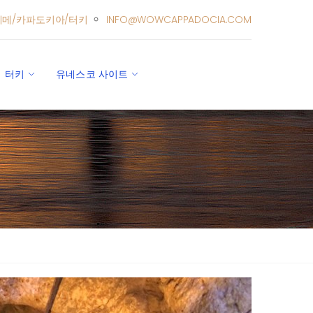
레메/카파도키아/터키
INFO@WOWCAPPADOCIA.COM
터키
유네스코 사이트