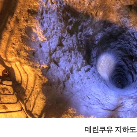
데린쿠유 지하도