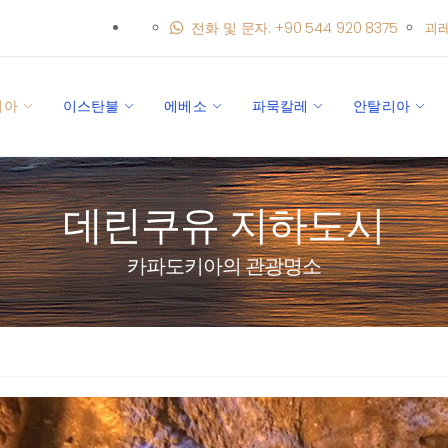
전화 및 문자: +90 544 920 8375
괴
키아
이스탄불
에베소
파묵칼레
안탈리아
데린쿠유 지하도시
카파도키아의 관광명소