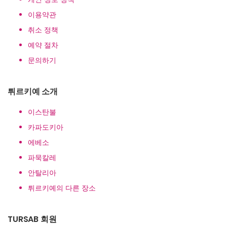
이용약관
취소 정책
예약 절차
문의하기
튀르키예 소개
이스탄불
카파도키아
에베소
파묵칼레
안탈리아
튀르키예의 다른 장소
TURSAB 회원