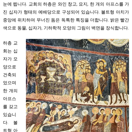
눈에 띕니다. 교회의 하층은 와인 창고, 묘지, 한 개의 아프스를 가
진 십자가 형태의 예배당으로 구성되어 있습니다. 볼트형 아치가
중앙에 위치하며 무너진 돔은 독특한 특징을 더합니다. 밝은 빨간
색으로 동물, 십자가, 기하학적 모양의 그림이 벽면을 장식합니다.
하층 교
회는 십
자가 모
양으로
건축되
었으며
한 개의
아프스
를 갖고
있습니
다. 볼
트형 아