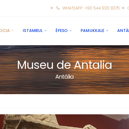
WHATSAPP: +90 544 920 8375
OCIA
ISTAMBUL
ÉFESO
PAMUKKALE
ANTÁ
Museu de Antalia
Antália