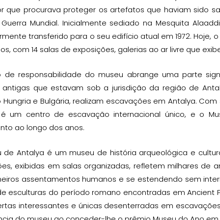
or que procurava proteger os artefatos que haviam sido 
 Guerra Mundial. Inicialmente sediado na Mesquita Alaaddin
rmente transferido para o seu edifício atual em 1972. Hoje
s, com 14 salas de exposições, galerias ao ar livre que exib
 de responsabilidade do museu abrange uma parte significa
s antigas que estavam sob a jurisdição da região de Antal
o Hungria e Bulgária, realizam escavações em Antalya. Com 
 é um centro de escavação internacional único, e o Mus
nto ao longo dos anos.
 de Antalya é um museu de história arqueológica e cultu
es, exibidas em salas organizadas, refletem milhares de a
meiros assentamentos humanos e se estendendo sem inter
e esculturas do período romano encontradas em Ancient P
rtas interessantes e únicas desenterradas em escavações
ncia do museu ao conceder-lhe o prêmio Museu do Ano em 