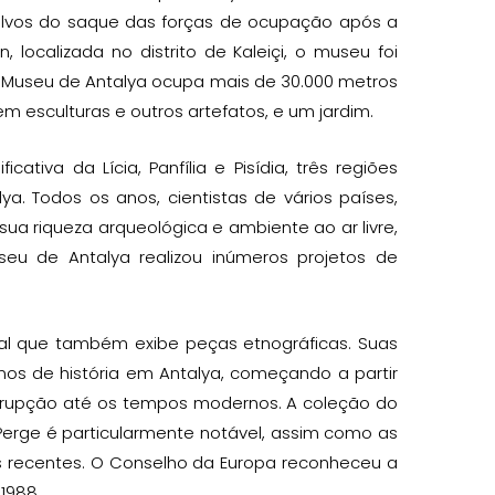
salvos do saque das forças de ocupação após a
, localizada no distrito de Kaleiçi, o museu foi
, o Museu de Antalya ocupa mais de 30.000 metros
em esculturas e outros artefatos, e um jardim.
tiva da Lícia, Panfília e Pisídia, três regiões
ya. Todos os anos, cientistas de vários países,
sua riqueza arqueológica e ambiente ao ar livre,
eu de Antalya realizou inúmeros projetos de
ral que também exibe peças etnográficas. Suas
nos de história em Antalya, começando a partir
rupção até os tempos modernos. A coleção do
erge é particularmente notável, assim como as
 recentes. O Conselho da Europa reconheceu a
1988.