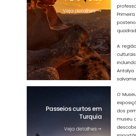
profess
Veja detalhes
Primeira
posterio
quadrado
A região
culturai
incluind
Antalya
salvame
O Museu
exposiçõ
Passeios curtos
em
dos pri
Turquia
museu d
descobe
Veja detalhes
importâ