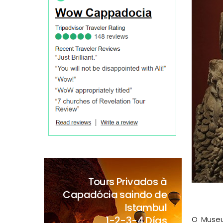
Tours Privados à
Capadócia saindo de
Istambul
1-2-3-4 Días
O Museu