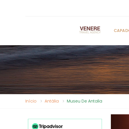
CAPAD
Início
Antália
Museu De Antalia