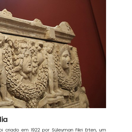
lia
 criado em 1922 por Süleyman Fikri Erten, um