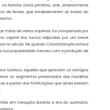
história cristã primitiva, Iznik, anteriormente
lios de Niceia, que estabeleceram as bases do
anismo.
as mãos de vários impérios. Foi conquistada por
mo capital dos turcos seljúcidas por um breve
inos no século XIII, quando Constantinopla estava
1 e sua popularidade cresceu com a produção de
no turístico, aqueles que apreciam os vestígios
xplorar os segmentos preservados das muralhas
as e partes das fortificações que ainda existem
.
rtida em mesquita durante a era de Justiniano,
nterior.