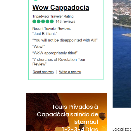
Tours Privados à
Capadócia saindo de
Istambul
1-2-3-4 Días
Localiz