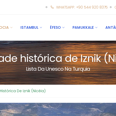
WHATSAPP: +90 544 920 8375
OCIA
ISTAMBUL
ÉFESO
PAMUKKALE
ANTÁ
ade histórica de Iznik (N
Lista Da Unesco Na Turquia
istórica De Iznik (Nicéia)