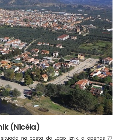
nik (Nicéia)
a situada na costa do Lago Iznik, a apenas 77