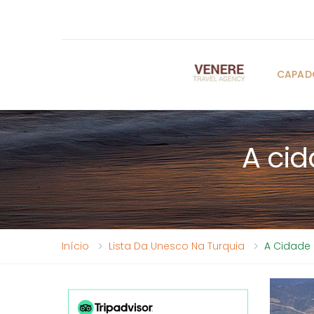
CAPAD
A cid
Início
Lista Da Unesco Na Turquia
A Cidade H