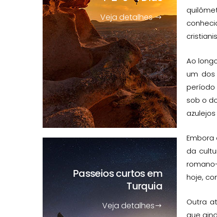
quilômet
Veja detalhes
conheci
cristian
Ao longo
um dos 
período 
sob o d
azulejo
Embora a
da cult
romano-b
Passeios curtos
em
hoje, co
Turquia
Outra at
Veja detalhes
que aind