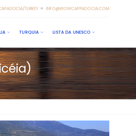
CAPADOCIA/TURKEY
INFO@WOWCAPPADOCIA.COM
LIA
TURQUIA
LISTA DA UNESCO
icéia)