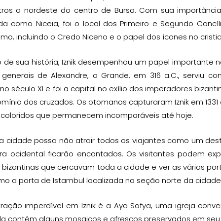
ros a nordeste do centro de Bursa. Com sua importância na 
da como Niceia, foi o local dos Primeiro e Segundo Concí
ismo, incluindo o Credo Niceno e o papel dos ícones no cristi
 de sua história, Iznik desempenhou um papel importante n
generais de Alexandre, o Grande, em 316 a.C., serviu co
no século XI e foi a capital no exílio dos imperadores bizant
omínio dos cruzados. Os otomanos capturaram Iznik em 133
s coloridos que permanecem incomparáveis até hoje.
 cidade possa não atrair todos os viajantes como um desti
ura ocidental ficarão encantados. Os visitantes podem e
izantinas que cercavam toda a cidade e ver as várias port
mo a porta de Istambul localizada na seção norte da cidade
ração imperdível em Iznik é a Aya Sofya, uma igreja conve
a contém alguns mosaicos e afrescos preservados em seu i