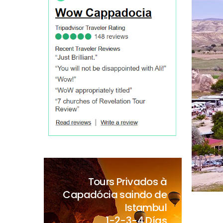
Tours Privados à
Capadócia saindo de
Istambul
1-2-3-4 Días