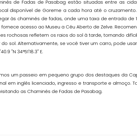
inés de Fadas de Pasabag estão situadas entre as cida
local disponível de Goreme a cada hora até o cruzamento
egar às chaminés de fadas, onde uma taxa de entrada de 1
 fornece acesso ao Museu a Céu Aberto de Zelve. Recomenda
s rochosas refletem os raios do sol à tarde, tornando difíci
 do sol. Alternativamente, se você tiver um carro, pode u
'40.9 "N 34°51'18.3" E.
mos um passeio em pequeno grupo dos destaques da Capadó
onal em inglês licenciado, ingresso e transporte e almoço
 visitando as Chaminés de Fadas de Pasabag.