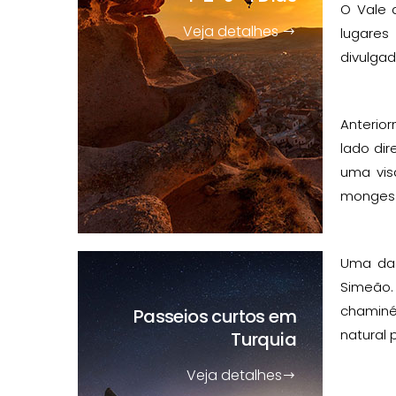
O Vale 
Veja detalhes
lugares
divulga
Anterio
lado di
uma vis
monges q
Uma das
Simeão.
chaminé
Passeios curtos
em
natural 
Turquia
Veja detalhes