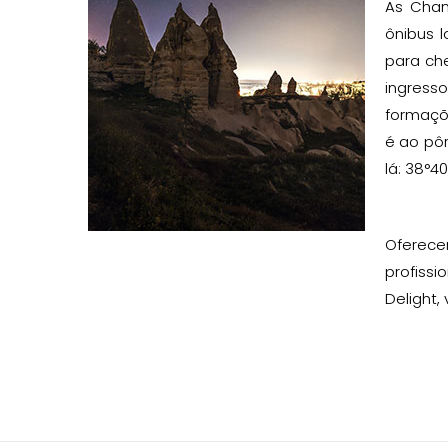
As Cham
ônibus 
para ch
ingresso
formaçõe
é ao pôr
lá: 38°40
Oferece
profissi
Delight,