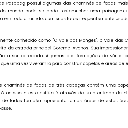
de Pasabag possui algumas das chaminés de fadas mai
 do mundo onde se pode testemunhar uma paisagem mon
da em todo o mundo, com suas fotos frequentemente usada
rmente conhecido como "O Vale dos Monges", o Vale das 
reito da estrada principal Goreme-Avanos. Sua impression
ão a ser apreciada. Algumas das formações de vários co
ue uma vez viveram lá para construir capelas e áreas de e
 chaminés de fadas de três cabeças contém uma capel
 O acesso a este estilita é através de uma entrada de ch
 de fadas também apresenta fornos, áreas de estar, área
passe.