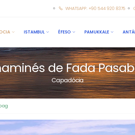
WHATSAPP: +90 544 920 8375
OCIA
ISTAMBUL
ÉFESO
PAMUKKALE
ANTÁ
aminés de Fada Pasa
Capadócia
bag