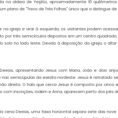
ada na aldeia de Yeşilöz, aproximadamente 10 quilômetro
um plano de "Trevo de Três Folhas" único que a distingue de
r na igreja e virar à esquerda, os visitantes podem acess
 por três semicírculos dispostos em um centro quadrado, c
do solo no lado leste. Devido à disposição da igreja, o altar
Deesis, apresentando Jesus com Maria, João e dois anjos, 
e nas semicúpulas da exedra nordeste. Jesus é retratado s
ão direita. O halo que cerca Jesus é composto por cinco 
 com inscrições, Ioakim e Anna, aparecem perto dos pés d
a cena Deesis, uma faixa horizontal separa sete das nove 