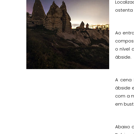
Localiz
ostenta 
Ao entra
composto
o nível 
ábside.
A cena 
ábside 
com a m
em busto
Abaixo d