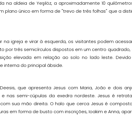
ada na aldeia de Yeşilöz, a aproximadamente 10 quilômetr
m plano único em forma de "trevo de três folhas" que a dis
r na igreja e virar à esquerda, os visitantes podem acess
 por três semicírculos dispostos em um centro quadrado, s
ição elevada em relação ao solo no lado leste. Devido a
ie interna do principal ábside.
Deesis, que apresenta Jesus com Maria, João e dois anjos
al e nas semi-cúpulas da exedra nordeste. Jesus é retra
com sua mão direita. O halo que cerca Jesus é composto
uras em forma de busto com inscrições, Ioakim e Anna, apa