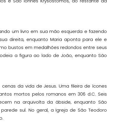
anios e São Ionnes Krysostomos, do restante da
ando um livro em sua mão esquerda e fazendo
ua direita, enquanto Maria aponta para ele e
omo bustos em medalhões redondos entre seus
rodeia a figura ao lado de João, enquanto São
cenas da vida de Jesus. Uma fileira de ícones
 santos mortos pelos romanos em 306 d.C. Seis
recem na arquivolta da ábside, enquanto São
 parede sul. No geral, a Igreja de São Teodoro
o.