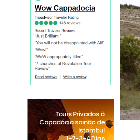
Tours Privados à
Capadócia saindo de
Istambul
1-2-3-4 Días