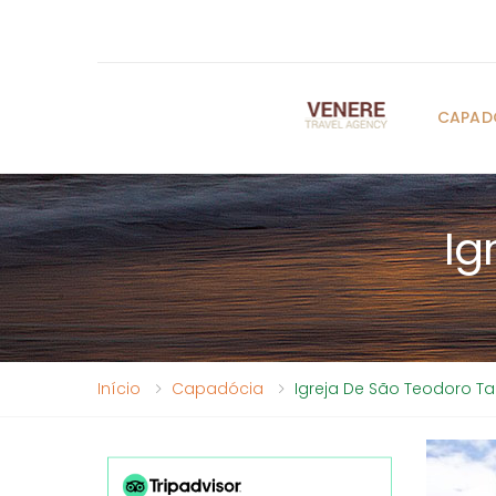
CAPAD
Ig
Início
Capadócia
Igreja De São Teodoro T