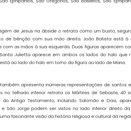
, São Ephipanios, São Gregorios, São Basileios, São Ephip
gem de Jesus na ábside o retrata como um busto, segur
o de bênção com sua mão direita. João Batista está à s
la com as mãos à sua esquerda. Duas figuras aparecem c
. Santa Julietta aparece em ambos os lados do halo que 
 está ao lado do halo em torno da figura ao lado de Maria.
a também apresenta inúmeras representações de santos e 
s no telhado inferior retrata os Mártires de Sebaste, 40
s do Antigo Testamento, incluindo Salomão e Davi, apa
 e São Jorge podem ser vistos no lado inferior direito da
uma fascinante visão da história religiosa e cultural da regiã