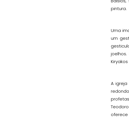
Balsios
pintura.
Uma ima
um gest
gesticu
joelhos
Kiryakos
A igrej
redondo
profeta
Teodoro
oferece 