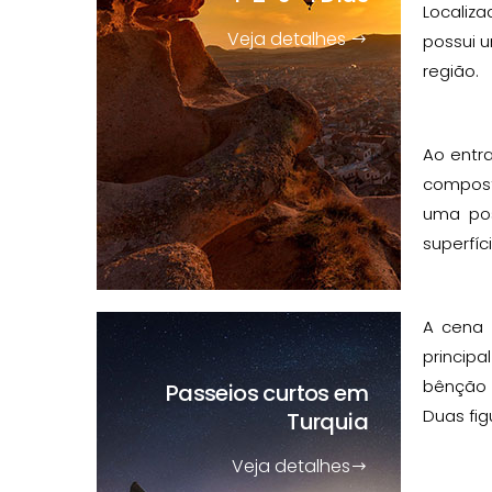
Localiz
Veja detalhes
possui u
região.
Ao entra
composto
uma pos
superfíc
A cena 
princip
bênção 
Passeios curtos
em
Duas fig
Turquia
Veja detalhes