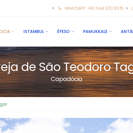
WHATSAPP: +90 544 920 8375
OCIA
ISTAMBUL
ÉFESO
PAMUKKALE
ANTÁ
reja de São Teodoro Ta
Capadócia
agar