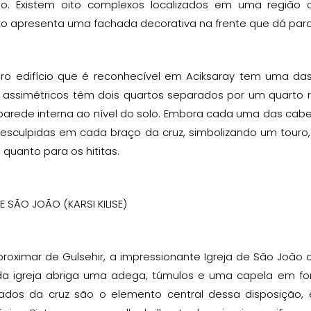
o. Existem oito complexos localizados em uma região ci
 apresenta uma fachada decorativa na frente que dá para u
iro edifício que é reconhecível em Aciksaray tem uma d
s assimétricos têm dois quartos separados por um quarto r
parede interna ao nível do solo. Embora cada uma das cabe
esculpidas em cada braço da cruz, simbolizando um touro
o quanto para os hititas.
E SÃO JOÃO (KARSI KILISE)
proximar de Gulsehir, a impressionante Igreja de São Joã
r da igreja abriga uma adega, túmulos e uma capela em f
dos da cruz são o elemento central dessa disposição,