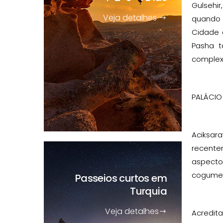
Gulsehi
Veja detalhes
quando 
Cidade 
Pasha t
complex
PALÁCIO
Aciksara
recente
aspecto
cogumelo
Passeios curtos
em
Turquia
Veja detalhes
Acredit