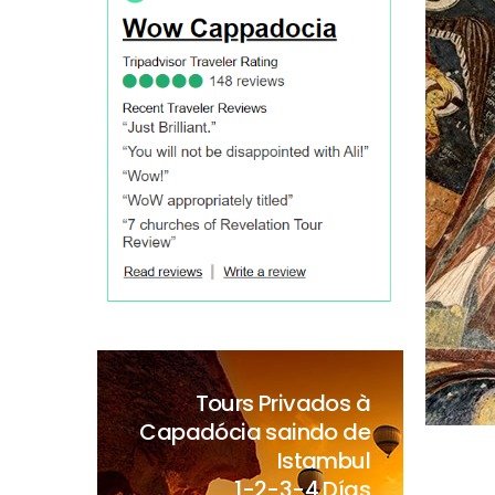
Tours Privados à
Capadócia saindo de
Istambul
1-2-3-4 Días