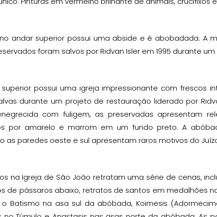
único. Pinturas em vermelho brilhante de animais, crucifix
a no andar superior possui uma abside e é abobadada. A m
ervados foram salvos por Ridvan Isler em 1995 durante um 
 superior possui uma igreja impressionante com frescos in
lvas durante um projeto de restauração liderado por Ridva
enegrecida com fuligem, as preservadas apresentam rel
s por amarelo e marrom em um fundo preto. A abóbada
 as paredes oeste e sul apresentam raros motivos do Juízo 
os na Igreja de São João retratam uma série de cenas, incl
s de pássaros abaixo, retratos de santos em medalhões na
 o Batismo na asa sul da abóbada, Koimesis (Adormecime
s no Túmulo e Anastasis nas asas norte da abóbada. As p