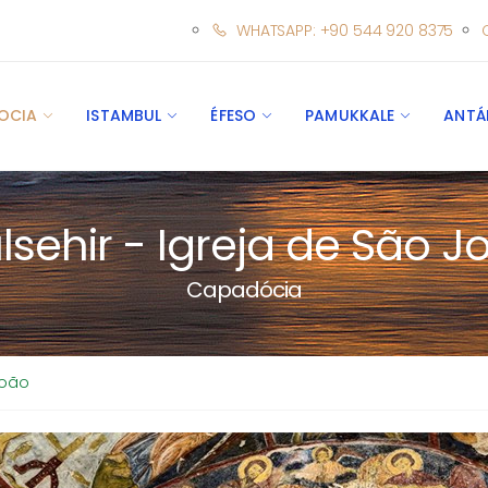
WHATSAPP: +90 544 920 8375
OCIA
ISTAMBUL
ÉFESO
PAMUKKALE
ANTÁ
lsehir - Igreja de São J
Capadócia
João