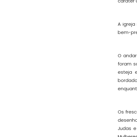
caráter 
A igrej
bem-pres
O andar
foram sa
esteja 
bordado
enquanto
Os fresc
desenho
Judas e
Mulhere