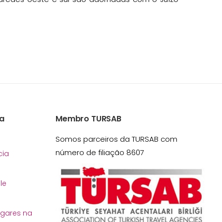
a
Membro TURSAB
Somos parceiros da TURSAB com
número de filiação 8607
ia
le
ugares na