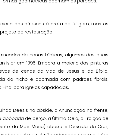
os e formas geométricas adornam as paredes.
aioria dos afrescos é preta de fuligem, mas os
projeto de restauração.
trincados de cenas bíblicas, algumas das quais
n Isler em 1995. Embora a maioria das pinturas
evos de cenas da vida de Jesus e da Bíblia,
 do nicho é adornada com padrões florais,
Final para igrejas capadócias.
uindo Deesis na abside, a Anunciação na frente,
 abóbada de berço, a Última Ceia, a Traição de
nto da Mãe Maria) abaixo e Descida da Cruz,
aredes oeste e sul são adornadas com o Juízo