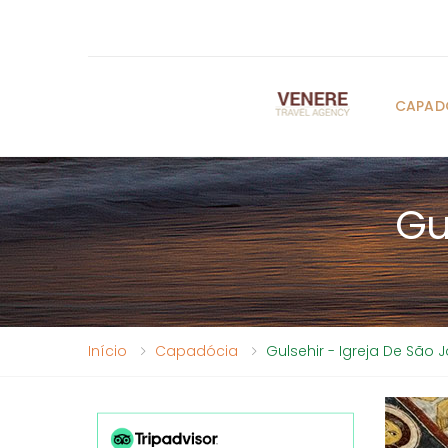
CAPAD
Gu
Início
Capadócia
Gulsehir - Igreja De São 