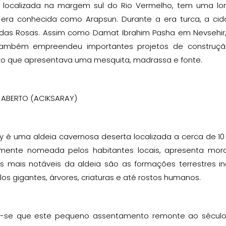
r, localizada na margem sul do Rio Vermelho, tem uma lo
era conhecida como Arapsun. Durante a era turca, a cida
das Rosas. Assim como Damat Ibrahim Pasha em Nevsehir, 
ambém empreendeu importantes projetos de construção
o que apresentava uma mesquita, madrassa e fonte.
 ABERTO (ACIKSARAY)
y é uma aldeia cavernosa deserta localizada a cerca de 10 
mente nomeada pelos habitantes locais, apresenta mor
s mais notáveis da aldeia são as formações terrestres 
s gigantes, árvores, criaturas e até rostos humanos.
a-se que este pequeno assentamento remonte ao século