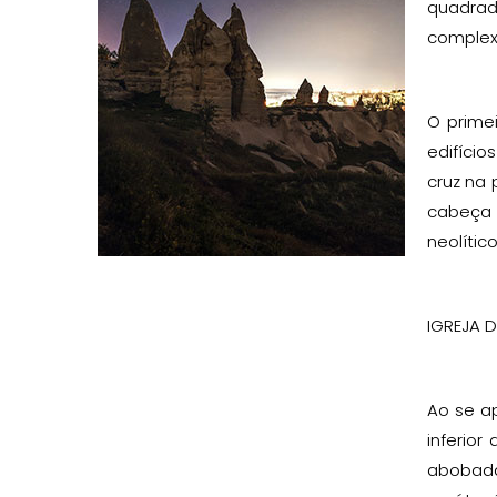
quadrad
complexo
O prime
edifício
cruz na 
cabeça 
neolític
IGREJA D
Ao se a
inferio
abobada