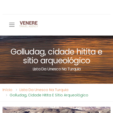
Toggle mobile menu
Golludag, cidade hitita e
sítio arqueológico
Lista Da Unesco Na Turquia
Início
Lista Da Unesco Na Turquia
Golludag, Cidade Hitita E Sítio Arqueológico