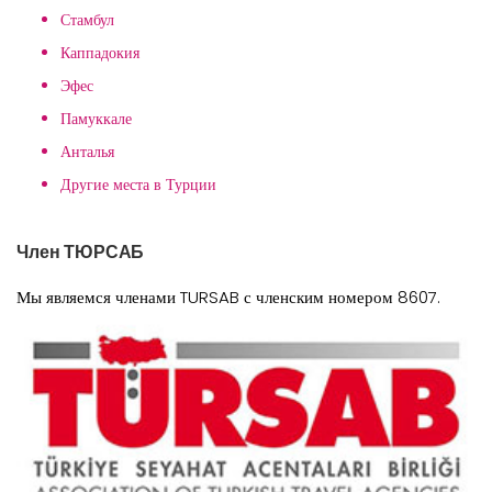
Стамбул
Каппадокия
Эфес
Памуккале
Анталья
Другие места в Турции
Член ТЮРСАБ
Мы являемся членами TURSAB с членским номером 8607.