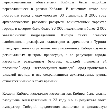
первоначальными обитателями Кибиры были лидийцы,
переселившиеся в регион Кабалис. В конечном итоге они
построили город с окружностью 100 стадионов. В 2006 году
археологические раскопки раскрыли воинственный характер
города, в котором было более 30 000 пехотинцев и более 2 000
кавалерийских подразделений. Кибира также славится
наибольшими рельефами гладиаторов из древности в Турции.
Благодаря своему стратегическому положению, Кибира служила
региональным центром правосудия, а ее репутация города,
известного разведением быстрых лошадей, принесла ей
прозвище "Город Быстробегущих Лошадей". Город процветал в
римский период, и все сохранившиеся архитектурные руины
относятся именно к тому времени.
Кесария Кибира, изначально известная как Кибира, была сильно
разрушена землетрясением в 23 году н.э. В результате этого
император Тиберий предоставил амнистию и финансовую