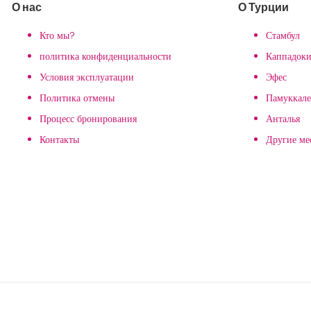
О нас
О Турции
Кто мы?
Стамбул
политика конфиденциальности
Каппадоки
Условия эксплуатации
Эфес
Политика отмены
Памуккале
Процесс бронирования
Анталья
Контакты
Другие ме