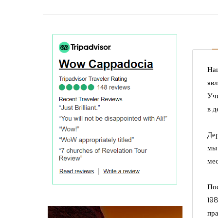
На
яв
Учи
в д
Де
мы
мес
По
19
пра