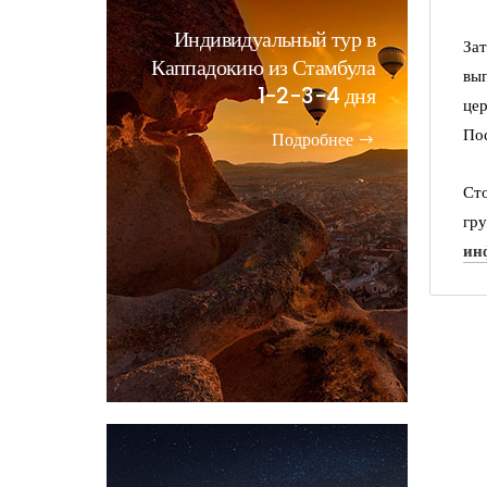
Индивидуальный тур в
Зат
Каппадокию из Стамбула
вы
1-2-3-4 дня
це
Пос
Подробнее
Сто
гр
ин