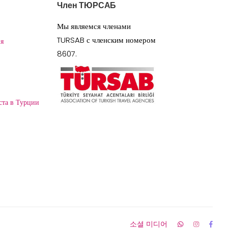
Член ТЮРСАБ
Мы являемся членами
TURSAB с членским номером
я
8607.
ста в Турции
소셜 미디어