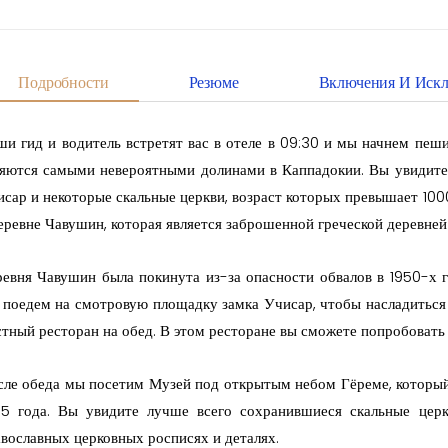
Подробности
Резюме
Включения И Иск
ши гид и водитель встретят вас в отеле в 09:30 и мы начнем пе
ляются самыми невероятными долинами в Каппадокии. Вы увидите 
сар и некоторые скальные церкви, возраст которых превышает 1000
еревне Чавушин, которая является заброшенной греческой деревне
ревня Чавушин была покинута из-за опасности обвалов в 1950-х 
 поедем на смотровую площадку замка Учисар, чтобы насладиться
тный ресторан на обед. В этом ресторане вы сможете попробовать
сле обеда мы посетим Музей под открытым небом Гёреме, которы
85 года. Вы увидите лучше всего сохранившиеся скальные церк
вославных церковных росписях и деталях.