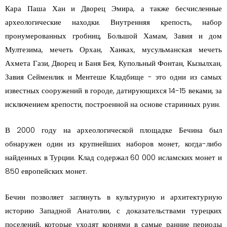
Кара Паша Хан и Дворец Эмира, а также бесчисленные
археологические находки. Внутренняя крепость, набор
пронумерованных гробниц, Большой Хамам, Завия и дом
Мултезима, мечеть Орхан, Ханках, мусульманская мечеть
Ахмета Гази, Дворец и Баня Бея, Купольный Фонтан, Кызылхан,
Завия Сейменлик и Ментеше Кладбище - это одни из самых
известных сооружений в городе, датирующихся 14-15 веками, за
исключением крепости, построенной на основе старинных руин.
В 2000 году на археологической площадке Бечина был
обнаружен один из крупнейших наборов монет, когда-либо
найденных в Турции. Клад содержал 60 000 исламских монет и
850 европейских монет.
Бечин позволяет заглянуть в культурную и архитектурную
историю Западной Анатолии, с доказательствами турецких
поселений, которые уходят корнями в самые ранние периоды