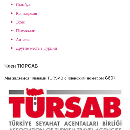
Стамбул
Каппадокия
Эфес
Памуккале
Анталья
Другие места в Турции
Член ТЮРСАБ
Мы являемся членами TURSAB с членским номером 8607.