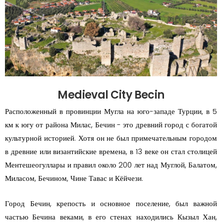
Medieval City Becin
Расположенный в провинции Мугла на юго-западе Турции, в 5
км к югу от района Милас, Бечин - это древний город с богатой
культурной историей. Хотя он не был примечательным городом
в древние или византийские времена, в 13 веке он стал столицей
Ментешеогуллары и правил около 200 лет над Муглой, Балатом,
Миласом, Бечином, Чине Тавас и Кёйчези.
Город Бечин, крепость и основное поселение, был важной
частью Бечина веками, в его стенах находились Кызыл Хан,