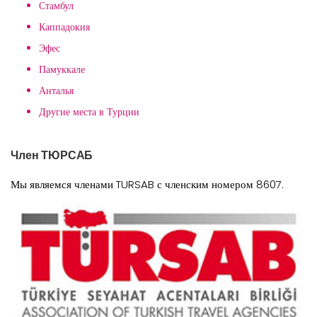
Стамбул
Каппадокия
Эфес
Памуккале
Анталья
Другие места в Турции
Член ТЮРСАБ
Мы являемся членами TURSAB с членским номером 8607.