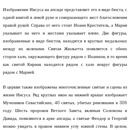
Изображение Иисуса на апсиде представляет его в виде бюста, с
одной книгой в левой руке и совершающего жест благословения
правой рукой. Справа от него стоит Иоанн Креститель, а Мария
указывает на него и жестами указывает влево. Две фигуры,
изображенные в виде бюстов, находятся в круглых медальонах
между их коленами. Святая Жюльетта появляется с обеих
сторон хало, окружающего фигуру рядом с Иоанном, в то время
как святой Кириак находится рядом с хало вокруг фигуры
рядом с Марией.
В церкви также изображены многочисленные святые и сцены из
жизни Иисуса. Ряд круглых икон на нижней крыше изображает
Мучеников Севастийских, 40 святых, убитых римлянами в 306
году. Шесть пророков Ветхого Завета, включая Соломона и
Давида, появляются в арке апсиды, а святые Феодор и Георгий
можно увидеть в правом нижнем углу южной стены. В целом,