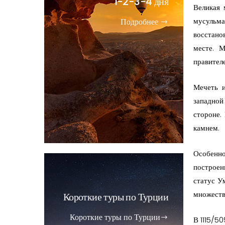
1-2-3-4 дня
Великая 
мусульма
Подробнее
восстано
месте. 
правител
Мечеть и
западной
стороне.
камнем.
Особенно
построен
статус У
множеств
Короткие туры по Турции
Короткие туры по Турции
В 1115/5