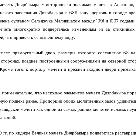
мечеть Диярбакыра - исторически значимая мечеть в Анатолии, 
нского завоевания Диярбакыра в 639 году, церковь в городе вре
влена султаном Сельджука Маликшахом между 1091 и 1097 годами 
Мечеть многократно подвергалась изменениям из-за стихийны
ей, что привело к ее нынешнему виду.
меет прямоугольный двор, размеры которого составляют 63 на
 сторонах, позднее построенными сооружениями на северной ст
 Кроме того, к порталу мечети и прежней входной двери примык
 примечательно, что несколько элементов мечети Диярбакыра пор
ную полвека ранее. Пропорции обоих молитвенных залов удивитель
майядской мечети как одной из самых ранних мечетей ислама, неу
а копий.
09 гг. по хиджре Великая мечеть Диярбакыра подверглась реставрац