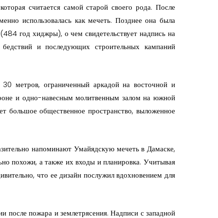
которая считается самой старой своего рода. После
менно использовалась как мечеть. Позднее она была
(484 год хиджры), о чем свидетельствует надпись на
х бедствий и последующих строительных кампаний
 30 метров, ограниченный аркадой на восточной и
ороне и одно-навесным молитвенным залом на южной
ает большое общественное пространство, выложенное
азительно напоминают Умайядскую мечеть в Дамаске,
но похожи, а также их входы и планировка. Учитывая
дивительно, что ее дизайн послужил вдохновением для
ии после пожара и землетрясения. Надписи с западной