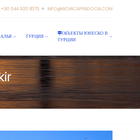
+90 544 920 8375
INFO@WOWCAPPADOCIA.COM
ОБЪЕКТЫ ЮНЕСКО В
ТАЛЬЯ
ТУРЦИЯ
ТУРЦИИ
ir