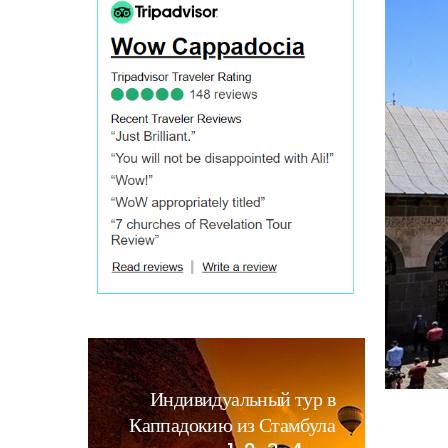
Индивидуальный тур в
Каппадокию из Стамбула