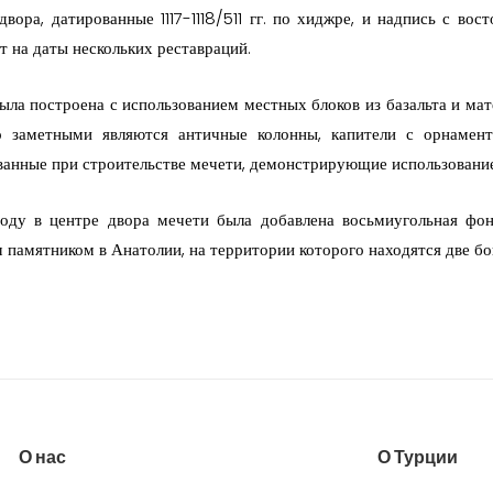
двора, датированные 1117-1118/511 гг. по хиджре, и надпись с вос
т на даты нескольких реставраций.
ыла построена с использованием местных блоков из базальта и мат
 заметными являются античные колонны, капители с орнамент
ванные при строительстве мечети, демонстрирующие использование
оду в центре двора мечети была добавлена восьмиугольная фо
 памятником в Анатолии, на территории которого находятся две бо
О нас
О Турции