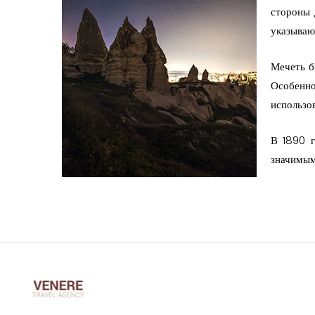
стороны 
указываю
Мечеть б
Особенно
использо
В 1890 г
значимым